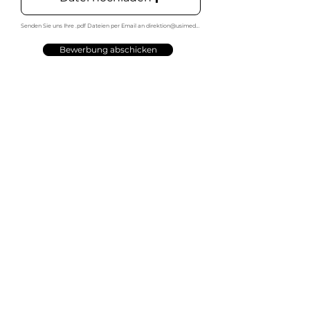
Senden Sie uns Ihre .pdf Dateien per Email an direktion@usimedur.ch
Bewerbung abschicken