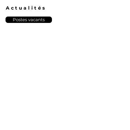
Actualités
Postes vacants
Jours fériés de l'entreprise : du
27 juillet au 9 août 2026
newsletter
Inscrivez-vous à la newsletter
USIMEDUR.
E-Mail:
S'inscrire