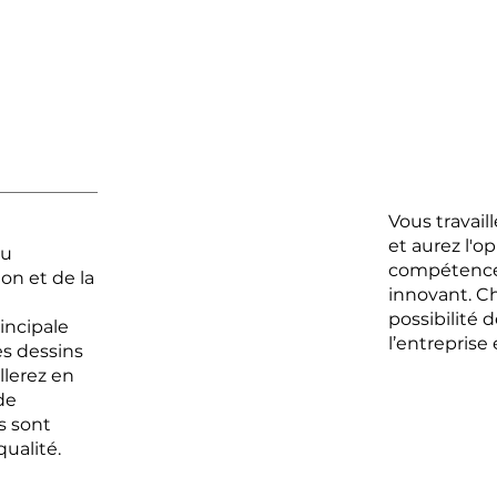
Vous travai
et aurez l'o
du
compétence
on et de la
innovant. C
possibilité 
incipale
l’entreprise 
es dessins
llerez en
de
s sont
qualité.