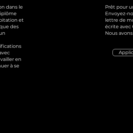
on dans le
Prêt pour un
diplôme
Envoyez-no
itation et
lettre de m
 que des
écrite avec 
 un
Nous avons 
fications
Appli
 avec
vailler en
nuer à se