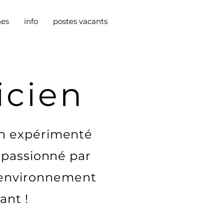
nes
info
postes vacants
icien
n expérimenté
s passionné par
n environnement
ant !